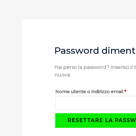
Vai
al
contenuto
Rich
Password diment
Hai perso la password? Inserisci i
nuova.
Nome utente o indirizzo email
*
RESETTARE LA PASS