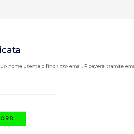
iesto
icata
l tuo nome utente o l'indirizzo email. Riceverai tramite e
WORD